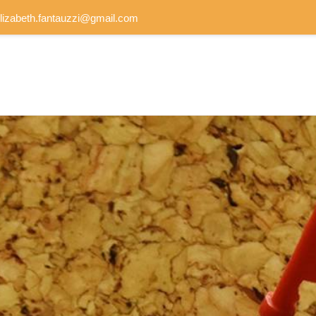
elizabeth.fantauzzi@gmail.com
Cursos e Oficinas
Design Thinking
Jogos e Dinâmicas de Grupos
Psicodrama, Arteterapia
Gamificação, Avaliação