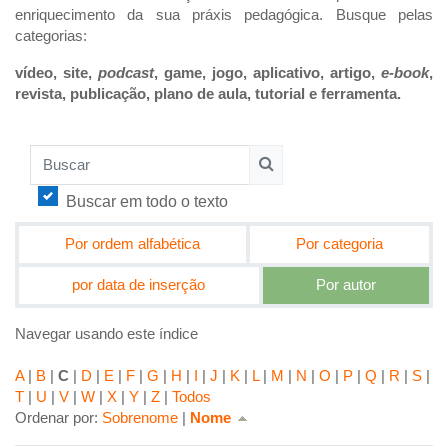
enriquecimento da sua práxis pedagógica. Busque pelas
categorias:
vídeo, site,
podcast
, game, jogo, aplicativo, artigo,
e-book
,
revista, publicação, plano de aula, tutorial e ferramenta.
Buscar
Buscar
Buscar em todo o texto
Por ordem alfabética
Por categoria
por data de inserção
Por autor
Navegar usando este índice
A
|
B
|
C
|
D
|
E
|
F
|
G
|
H
|
I
|
J
|
K
|
L
|
M
|
N
|
O
|
P
|
Q
|
R
|
S
|
T
|
U
|
V
|
W
|
X
|
Y
|
Z
|
Todos
Critério de ordenação atual: Nome crescente
Ordenar por:
Sobrenome
|
Nome