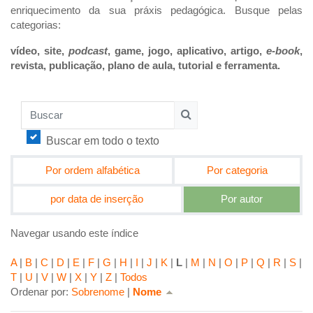
enriquecimento da sua práxis pedagógica. Busque pelas
categorias:
vídeo, site,
podcast
, game, jogo, aplicativo, artigo,
e-book
,
revista, publicação, plano de aula, tutorial e ferramenta.
Buscar
Buscar
Buscar em todo o texto
Por ordem alfabética
Por categoria
por data de inserção
Por autor
Navegar usando este índice
A
|
B
|
C
|
D
|
E
|
F
|
G
|
H
|
I
|
J
|
K
|
L
|
M
|
N
|
O
|
P
|
Q
|
R
|
S
|
T
|
U
|
V
|
W
|
X
|
Y
|
Z
|
Todos
Critério de ordenação atual: Nome crescente
Ordenar por:
Sobrenome
|
Nome