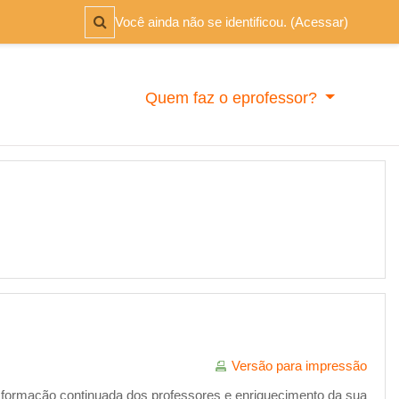
Alternar entrada de pesquisa
Você ainda não se identificou. (
Acessar
)
Quem faz o eprofessor?
Versão para impressão
a formação continuada dos professores e enriquecimento da sua