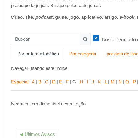
práxis pedagógica. Busque pelas categorias:
vídeo, site,
podcast
, game, jogo, aplicativo, artigo,
e-book
,
Buscar em todo o
Buscar
Buscar
Por ordem alfabética
Por categoria
por data de ins
Navegar usando este índice
Especial
|
A
|
B
|
C
|
D
|
E
|
F
|
G
|
H
|
I
|
J
|
K
|
L
|
M
|
N
|
O
|
P
Nenhum item disponível nesta seção
Se
◀︎ Últimos Avisos