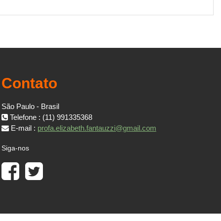
Contato
São Paulo - Brasil
Telefone : (11) 991335368
E-mail :
profa.elizabeth.fantauzzi@gmail.com
Siga-nos