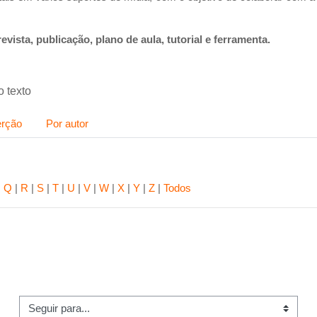
 revista, publicação, plano de aula, tutorial e ferramenta.
 texto
erção
Por autor
|
Q
|
R
|
S
|
T
|
U
|
V
|
W
|
X
|
Y
|
Z
|
Todos
guir para...