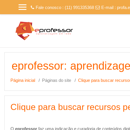
Ir para o conteúdo principal
Fale conosco : (11) 991335368
E-mail :
profa.
eprofessor: aprendizag
Página inicial
Páginas do site
Clique para buscar recurs
Clique para buscar recursos 
O
eprofessor
faz uma indicação e curadoria de conteúdos digi