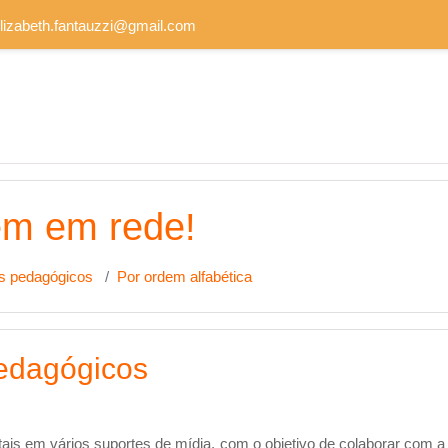
elizabeth.fantauzzi@gmail.com
em em rede!
os pedagógicos
Por ordem alfabética
pedagógicos
tais em vários suportes de mídia, com o objetivo de colaborar com 