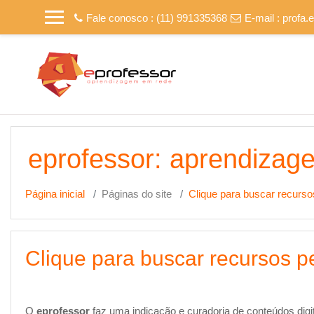
Ir para o conteúdo principal
Fale conosco : (11) 991335368
E-mail :
profa.
eprofessor: aprendizag
Página inicial
Páginas do site
Clique para buscar recurs
Clique para buscar recursos 
O
eprofessor
faz uma indicação e curadoria de conteúdos digi