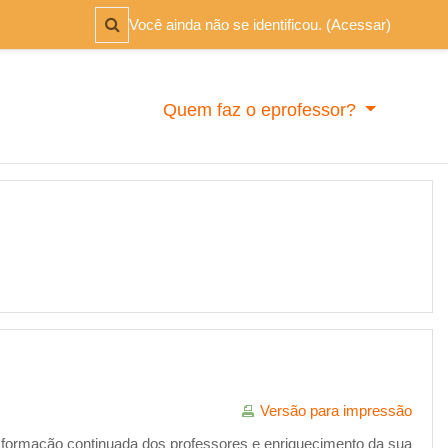
Alternar entrada de pesquisa
Você ainda não se identificou. (
Acessar
)
Quem faz o eprofessor?
Versão para impressão
a formação continuada dos professores e enriquecimento da sua