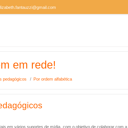
elizabeth.fantauzzi@gmail.com
em em rede!
os pedagógicos
Por ordem alfabética
pedagógicos
tais em vários suportes de mídia, com o objetivo de colaborar com 