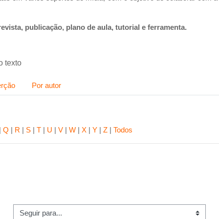
 revista, publicação, plano de aula, tutorial e ferramenta.
 texto
erção
Por autor
|
Q
|
R
|
S
|
T
|
U
|
V
|
W
|
X
|
Y
|
Z
|
Todos
guir para...