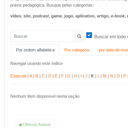
práxis pedagógica. Busque pelas categorias:
vídeo, site,
podcast
, game, jogo, aplicativo, artigo,
e-book
,
Buscar em todo o
Buscar
Buscar
Por ordem alfabética
Por categoria
por data de ins
Navegar usando este índice
Especial
|
A
|
B
|
C
|
D
|
E
|
F
|
G
|
H
|
I
|
J
|
K
|
L
|
M
|
N
|
O
|
P
Nenhum item disponível nesta seção
Se
◀︎ Últimos Avisos