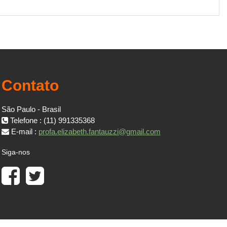
Contato
São Paulo - Brasil
Telefone : (11) 991335368
E-mail :
profa.elizabeth.fantauzzi@gmail.com
Siga-nos