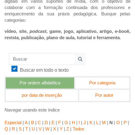
digitais em vários suportes de mídia, com o objetivo de
colaborar com a formação continuada dos professores e
enriquecimento da sua práxis pedagógica. Busque pelas
categorias:
vídeo, site,
podcast
, game, jogo, aplicativo, artigo,
e-book
,
revista, publicação, plano de aula, tutorial e ferramenta.
Buscar
Buscar
Buscar em todo o texto
Por ordem alfabética
Por categoria
por data de inserção
Por autor
Navegar usando este índice
Especial
|
A
|
B
|
C
|
D
|
E
|
F
|
G
|
H
|
I
|
J
|
K
|
L
|
M
|
N
|
O
|
P
|
Q
|
R
|
S
|
T
|
U
|
V
|
W
|
X
|
Y
|
Z
|
Todos