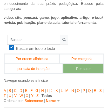
enriquecimento da sua práxis pedagógica. Busque pelas
categorias:
vídeo, site,
podcast
, game, jogo, aplicativo, artigo,
e-book
,
revista, publicação, plano de aula, tutorial e ferramenta.
Buscar
Buscar
Buscar em todo o texto
Por ordem alfabética
Por categoria
por data de inserção
Por autor
Navegar usando este índice
A
|
B
|
C
|
D
|
E
|
F
|
G
|
H
|
I
|
J
|
K
|
L
|
M
|
N
|
O
|
P
|
Q
|
R
|
S
|
T
|
U
|
V
|
W
|
X
|
Y
|
Z
|
Todos
Critério de ordenação atual: Nome decrescente
Ordenar por:
Sobrenome
|
Nome